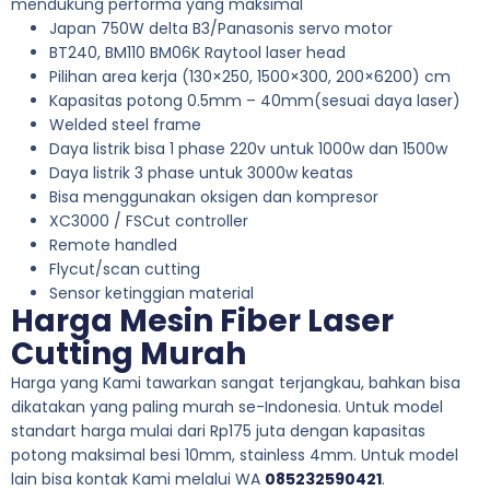
mendukung performa yang maksimal
Japan 750W delta B3/Panasonis servo motor
BT240, BM110 BM06K Raytool laser head
Pilihan area kerja (130×250, 1500×300, 200×6200) cm
Kapasitas potong 0.5mm – 40mm(sesuai daya laser)
Welded steel frame
Daya listrik bisa 1 phase 220v untuk 1000w dan 1500w
Daya listrik 3 phase untuk 3000w keatas
Bisa menggunakan oksigen dan kompresor
XC3000 / FSCut controller
Remote handled
Flycut/scan cutting
Sensor ketinggian material
Harga Mesin Fiber Laser
Cutting Murah
Harga yang Kami tawarkan sangat terjangkau, bahkan bisa
dikatakan yang paling murah se-Indonesia. Untuk model
standart harga mulai dari Rp175 juta dengan kapasitas
potong maksimal besi 10mm, stainless 4mm. Untuk model
lain bisa kontak Kami melalui WA
085232590421
.