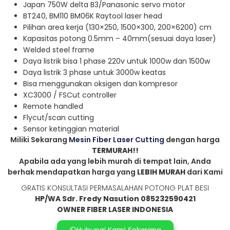
Japan 750W delta B3/Panasonic servo motor
BT240, BM110 BM06K Raytool laser head
Pilihan area kerja (130×250, 1500×300, 200×6200) cm
Kapasitas potong 0.5mm – 40mm(sesuai daya laser)
Welded steel frame
Daya listrik bisa 1 phase 220v untuk 1000w dan 1500w
Daya listrik 3 phase untuk 3000w keatas
Bisa menggunakan oksigen dan kompresor
XC3000 / FSCut controller
Remote handled
Flycut/scan cutting
Sensor ketinggian material
Miliki Sekarang
Mesin Fiber Laser Cutting
dengan harga
TERMURAH!!
Apabila ada yang lebih murah di tempat lain, Anda
berhak mendapatkan harga yang
LEBIH MURAH
dari Kami
GRATIS KONSULTASI PERMASALAHAN POTONG PLAT BESI
HP/WA Sdr. Fredy Nasution 085232590421
OWNER FIBER LASER INDONESIA
Hubungi Kami Sekarang