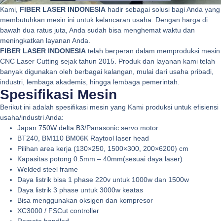
Kami,
FIBER LASER INDONESIA
hadir sebagai solusi bagi Anda yang
membutuhkan mesin ini untuk kelancaran usaha. Dengan harga di
bawah dua ratus juta, Anda sudah bisa menghemat waktu dan
meningkatkan layanan Anda.
FIBER LASER INDONESIA
telah berperan dalam memproduksi mesin
CNC Laser Cutting sejak tahun 2015. Produk dan layanan kami telah
banyak digunakan oleh berbagai kalangan, mulai dari usaha pribadi,
industri, lembaga akademis, hingga lembaga pemerintah.
Spesifikasi Mesin
Berikut ini adalah spesifikasi mesin yang Kami produksi untuk efisiensi
usaha/industri Anda:
Japan 750W delta B3/Panasonic servo motor
BT240, BM110 BM06K Raytool laser head
Pilihan area kerja (130×250, 1500×300, 200×6200) cm
Kapasitas potong 0.5mm – 40mm(sesuai daya laser)
Welded steel frame
Daya listrik bisa 1 phase 220v untuk 1000w dan 1500w
Daya listrik 3 phase untuk 3000w keatas
Bisa menggunakan oksigen dan kompresor
XC3000 / FSCut controller
Remote handled