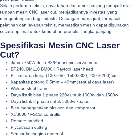
Selain performa teknis, daya tahan dan umur panjang menjadi nilai
tambah mesin CNC laser cut, menjadikannya investasi yang
menguntungkan bagi industri. Dukungan purna jual, termasuk
pelatihan dan layanan teknis, memastikan mesin dapat digunakan
secara optimal untuk kebutuhan produksi jangka panjang.
Spesifikasi Mesin CNC Laser
Cut?
Japan 750W delta B3/Panasonic servo motor
BT240, BM110 BM06K Raytool laser head
Pilihan area kerja (130×250, 1500×300, 200×6200) cm
Kapasitas potong 0.5mm – 40mm(sesuai daya laser)
Welded steel frame
Daya listrik bisa 1 phase 220v untuk 1000w dan 1500w
Daya listrik 3 phase untuk 3000w keatas
Bisa menggunakan oksigen dan kompresor
XC3000 / FSCut controller
Remote handled
Flycut/scan cutting
Sensor ketinggian material